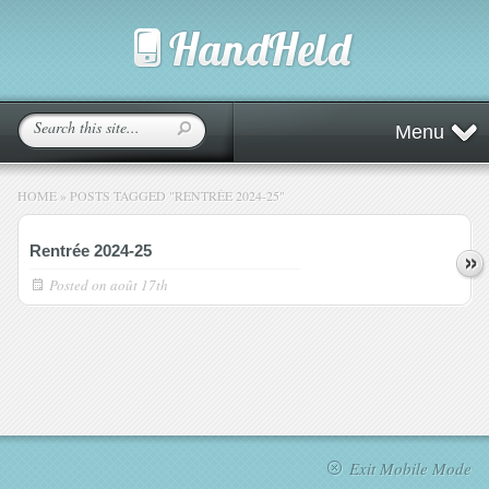
Menu
HOME
»
POSTS TAGGED
"
RENTRÉE 2024-25"
Rentrée 2024-25
Posted on
août 17th
Exit Mobile Mode