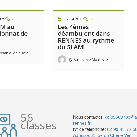
025
0
7 avril 2025
0
YM au
Les 4èmes
onnat de
déambulent dans
RENNES au rythme
du SLAM!
phanie Maleuvre
By
Stéphanie Maleuvre
56
Nous contacter:
ce.0350970p@a
classes
rennes.fr
N° de téléphone:
02-99-43-72-5
Adresse: 2, rue du Chêne Vert