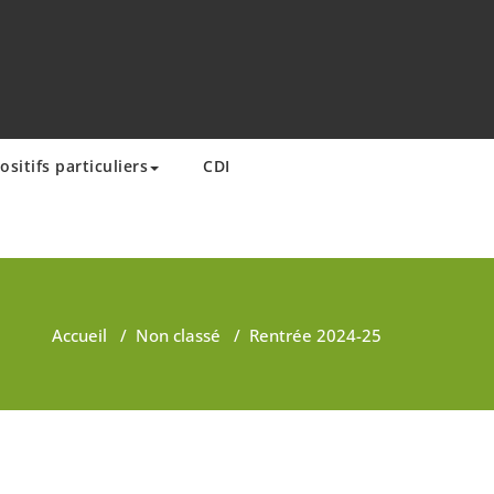
ositifs particuliers
CDI
Accueil
/
Non classé
/
Rentrée 2024-25