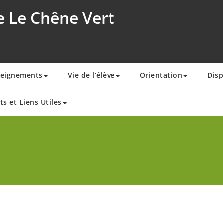
e Le Chêne Vert
seignements
Vie de l’élève
Orientation
Disp
ts et Liens Utiles