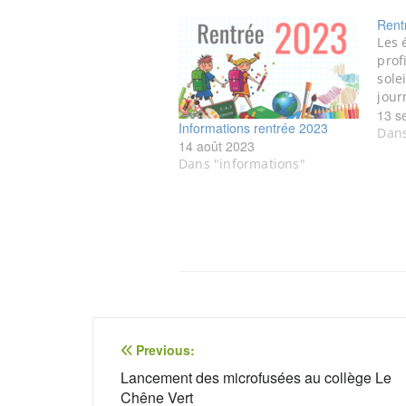
Rent
Les 
prof
sole
jour
13 s
Informations rentrée 2023
Dans
14 août 2023
Dans "informations"
Navigation
Previous:
de
Lancement des microfusées au collège Le
Chêne Vert