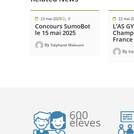
23 mai 2025
0
22 mai 2
Concours SumoBot
L’AS G
le 15 mai 2025
Champi
France
By
Stéphanie Maleuvre
By
Sté
600
élèves