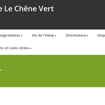
e Le Chêne Vert
seignements
Vie de l’élève
Orientation
Disp
ts et Liens Utiles
r