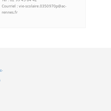
Courriel : vie-scolaire.0350970p@ac-
rennes.fr
c-
6