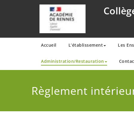
Skip
Collèg
to
content
Accueil
L’établissement
Les En
Administration/Restauration
Contac
Règlement intérieu