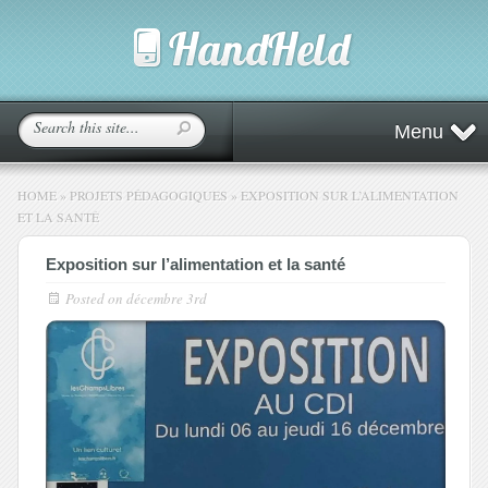
Menu
HOME
»
PROJETS PÉDAGOGIQUES
»
EXPOSITION SUR L’ALIMENTATION
ET LA SANTÉ
Exposition sur l’alimentation et la santé
Posted on
décembre 3rd