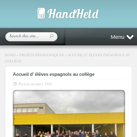
Menu
HOME
»
PROJETS PÉDAGOGIQUES
»
ACCUEIL D’ ÉLÈVES ESPAGNOLS AU
COLLÈGE
Accueil d’ élèves espagnols au collège
Posted on
mars 19th