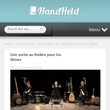
Menu
HOME
»
NON CLASSÉ
»
UNE SORTIE AU THÉÂTRE POUR LES 5ÈMES
Une sortie au théâtre pour les
5èmes
Posted on
mars 14th