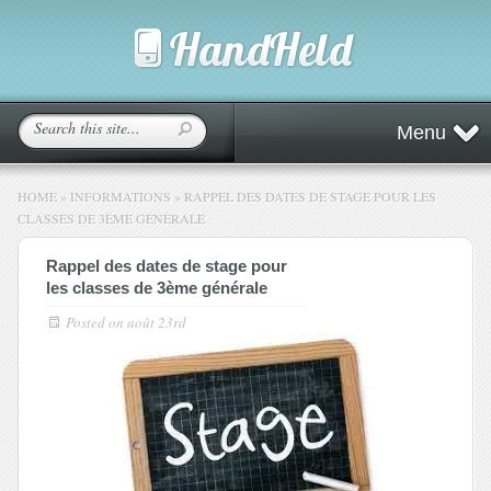
Menu
HOME
»
INFORMATIONS
»
RAPPEL DES DATES DE STAGE POUR LES
CLASSES DE 3ÈME GÉNÉRALE
Rappel des dates de stage pour
les classes de 3ème générale
Posted on
août 23rd