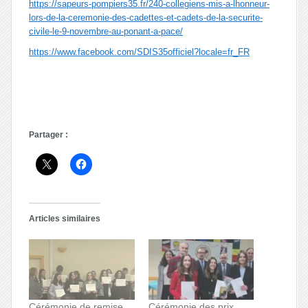
https://sapeurs-pompiers35.fr/240-collegiens-mis-a-lhonneur-
lors-de-la-ceremonie-des-cadettes-et-cadets-de-la-securite-
civile-le-9-novembre-au-ponant-a-pace/
https://www.facebook.com/SDIS35officiel?locale=fr_FR
Partager :
Articles similaires
Cérémonie de remise
Cérémonie des prix